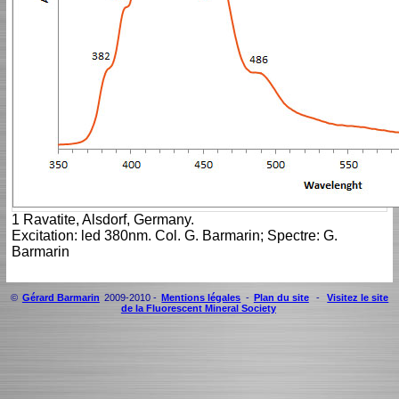
1 Ravatite, Alsdorf, Germany.
Excitation: led 380nm. Col. G. Barmarin; Spectre: G.
Barmarin
©
Gérard Barmarin
2009-2010 -
Mentions légales
-
Plan du site
-
Visitez le site
de la Fluorescent Mineral Society