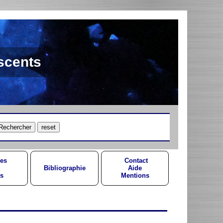
scents
es
Contact
Bibliographie
Aide
s
Mentions