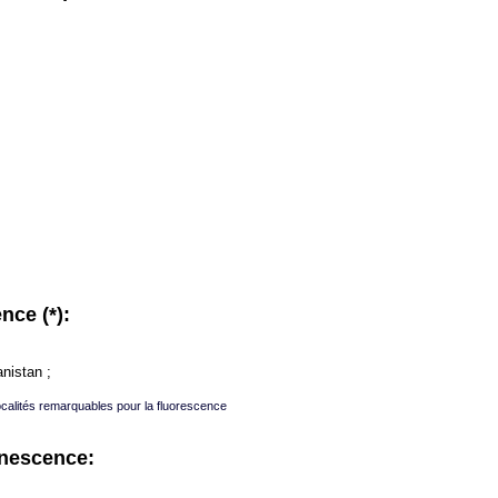
nce (*):
nistan ;
ocalités remarquables pour la fluorescence
inescence: