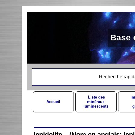
Base 
Recherche rapid
Liste des
Im
Accueil
minéraux
luminescents
g
lepidolite (Nom en anglais: lepid