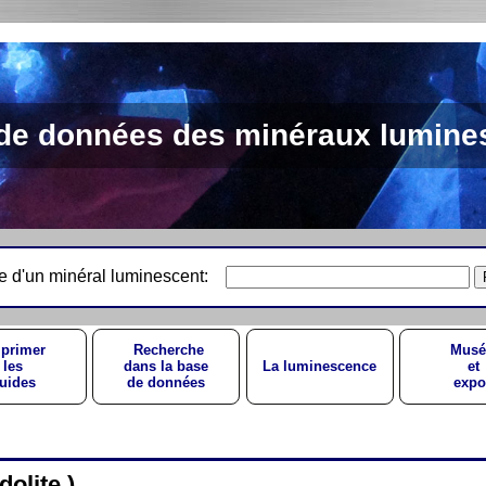
de données des minéraux lumine
e d'un minéral luminescent:
primer
Recherche
Musé
les
dans la base
La luminescence
et
uides
de données
expo
olite )