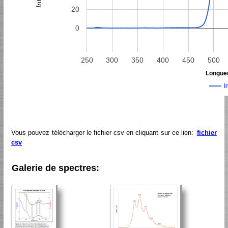
20
0
250
300
350
400
450
500
Longueu
I
Vous pouvez télécharger le fichier csv en cliquant sur ce lien:
fichier
csv
Galerie de spectres: