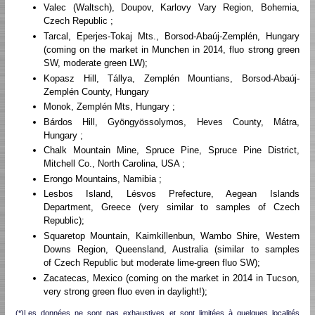
Valec (Waltsch), Doupov, Karlovy Vary Region, Bohemia,
Czech Republic ;
Tarcal, Eperjes-Tokaj Mts., Borsod-Abaúj-Zemplén, Hungary
(coming on the market in Munchen in 2014, fluo strong green
SW, moderate green LW);
Kopasz Hill, Tállya, Zemplén Mountians, Borsod-Abaúj-
Zemplén County, Hungary
Monok, Zemplén Mts, Hungary ;
Bárdos Hill, Gyöngyössolymos, Heves County, Mátra,
Hungary ;
Chalk Mountain Mine, Spruce Pine, Spruce Pine District,
Mitchell Co., North Carolina, USA ;
Erongo Mountains, Namibia ;
Lesbos Island, Lésvos Prefecture, Aegean Islands
Department, Greece (very similar to samples of Czech
Republic);
Squaretop Mountain, Kaimkillenbun, Wambo Shire, Western
Downs Region, Queensland, Australia (similar to samples
of Czech Republic but moderate lime-green fluo SW);
Zacatecas, Mexico (coming on the market in 2014 in Tucson,
very strong green fluo even in daylight!);
(*)Les données ne sont pas exhaustives et sont limitées à quelques localités