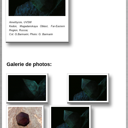
Amethyste, UVSW
Kedon, Magadanskaya Oblast, Far-Eastern
Region, Russia;
Col. G.Barmarin; Photo: G. Barmarin
Galerie de photos: