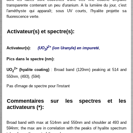
transparente contenant un peu d'uranium. A la lumière du jour, c'est
l'améthyste qui apparaît; sous UV courts, l'hyalite projette sa
fluorescence verte.
Activateur(s) et spectre(s):
2+
Activateur(s):
(UO
)
(ion Uranyle) en impureté
,
2
Pics dans le spectre (nm):
2+
UO
(hyalite coating)
: Broad band (120nm) peaking at 514 and
2
550nm, (493), (594)
Pas d'image de spectre pour l'instant
Commentaires sur les spectres et les
activateurs (*):
Broad band with max at 514nm and 550nm and shoulder at 493 and
594nm; the max are in correlation with the peaks of hyalite spectrum