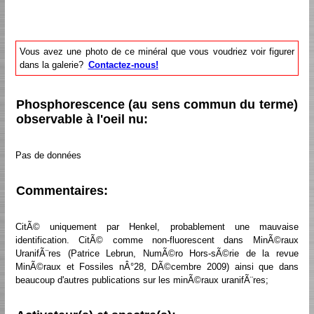
Vous avez une photo de ce minéral que vous voudriez voir figurer
dans la galerie?
Contactez-nous!
Phosphorescence (au sens commun du terme)
observable à l'oeil nu:
Pas de données
Commentaires:
CitÃ© uniquement par Henkel, probablement une mauvaise
identification. CitÃ© comme non-fluorescent dans MinÃ©raux
UranifÃ¨res (Patrice Lebrun, NumÃ©ro Hors-sÃ©rie de la revue
MinÃ©raux et Fossiles nÂ°28, DÃ©cembre 2009) ainsi que dans
beaucoup d'autres publications sur les minÃ©raux uranifÃ¨res;