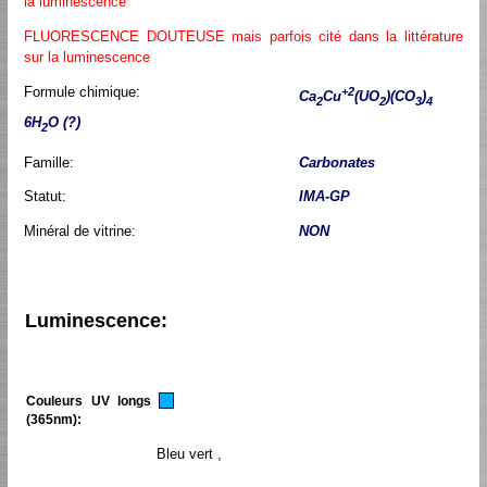
la luminescence
FLUORESCENCE DOUTEUSE mais parfois cité dans la littérature
sur la luminescence
Formule chimique:
+2
Ca
Cu
(UO
)(CO
)
2
2
3
4
6H
O (?)
2
Famille:
Carbonates
Statut:
IMA-GP
Minéral de vitrine:
NON
Luminescence:
Couleurs UV longs
(365nm):
Bleu vert ,