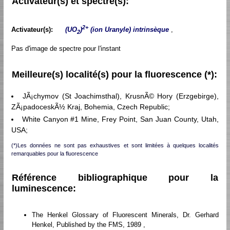
Activateur(s) et spectre(s):
2+
Activateur(s):
(UO
)
(ion Uranyle) intrinsèque
,
2
Pas d'image de spectre pour l'instant
Meilleure(s) localité(s) pour la fluorescence (*):
JÃ¡chymov (St Joachimsthal), KrusnÃ© Hory (Erzgebirge),
ZÃ¡padoceskÃ½ Kraj, Bohemia, Czech Republic;
White Canyon #1 Mine, Frey Point, San Juan County, Utah,
USA;
(*)Les données ne sont pas exhaustives et sont limitées à quelques localités
remarquables pour la fluorescence
Référence bibliographique pour la
luminescence:
The Henkel Glossary of Fluorescent Minerals, Dr. Gerhard
Henkel, Published by the FMS, 1989 ,