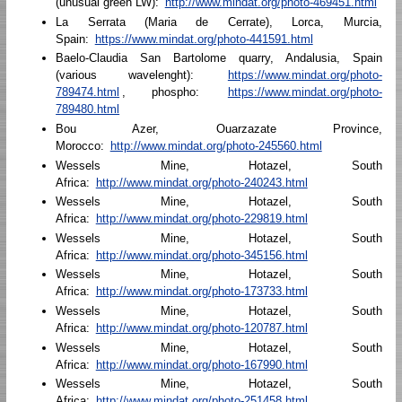
(unusual green LW):
http://www.mindat.org/photo-469451.html
La Serrata (Maria de Cerrate), Lorca, Murcia,
Spain:
https://www.mindat.org/photo-441591.html
Baelo-Claudia San Bartolome quarry, Andalusia, Spain
(various wavelenght):
https://www.mindat.org/photo-
789474.html
, phospho:
https://www.mindat.org/photo-
789480.html
Bou Azer, Ouarzazate Province,
Morocco:
http://www.mindat.org/photo-245560.html
Wessels Mine, Hotazel, South
Africa:
http://www.mindat.org/photo-240243.html
Wessels Mine, Hotazel, South
Africa:
http://www.mindat.org/photo-229819.html
Wessels Mine, Hotazel, South
Africa:
http://www.mindat.org/photo-345156.html
Wessels Mine, Hotazel, South
Africa:
http://www.mindat.org/photo-173733.html
Wessels Mine, Hotazel, South
Africa:
http://www.mindat.org/photo-120787.html
Wessels Mine, Hotazel, South
Africa:
http://www.mindat.org/photo-167990.html
Wessels Mine, Hotazel, South
Africa:
http://www.mindat.org/photo-251458.html