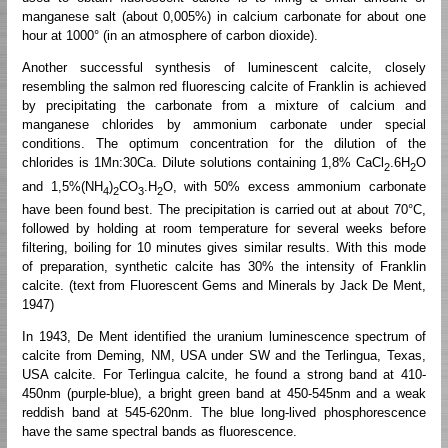
manganese salt (about 0,005%) in calcium carbonate for about one
hour at 1000° (in an atmosphere of carbon dioxide).
Another successful synthesis of luminescent calcite, closely
resembling the salmon red fluorescing calcite of Franklin is achieved
by precipitating the carbonate from a mixture of calcium and
manganese chlorides by ammonium carbonate under special
conditions. The optimum concentration for the dilution of the
chlorides is 1Mn:30Ca. Dilute solutions containing 1,8% CaCl
.6H
O
2
2
and 1,5%(NH
)
CO
.H
O, with 50% excess ammonium carbonate
4
2
3
2
have been found best. The precipitation is carried out at about 70°C,
followed by holding at room temperature for several weeks before
filtering, boiling for 10 minutes gives similar results. With this mode
of preparation, synthetic calcite has 30% the intensity of Franklin
calcite. (text from Fluorescent Gems and Minerals by Jack De Ment,
1947)
In 1943, De Ment identified the uranium luminescence spectrum of
calcite from Deming, NM, USA under SW and the Terlingua, Texas,
USA calcite. For Terlingua calcite, he found a strong band at 410-
450nm (purple-blue), a bright green band at 450-545nm and a weak
reddish band at 545-620nm. The blue long-lived phosphorescence
have the same spectral bands as fluorescence.