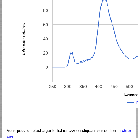
80
60
Intensité relative
40
20
0
250
300
350
400
450
500
Longueu
I
Vous pouvez télécharger le fichier csv en cliquant sur ce lien:
fichier
csv