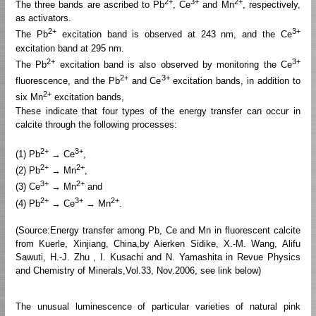
2+
3+
2+
The three bands are ascribed to Pb
, Ce
and Mn
, respectively,
as activators.
2+
3+
The Pb
excitation band is observed at 243 nm, and the Ce
excitation band at 295 nm.
2+
3+
The Pb
excitation band is also observed by monitoring the Ce
2+
3+
fluorescence, and the Pb
and Ce
excitation bands, in addition to
2+
six Mn
excitation bands,
These indicate that four types of the energy transfer can occur in
calcite through the following processes:
2+
3+
(1) Pb
→ Ce
,
2+
2+
(2) Pb
→ Mn
,
3+
2+
(3) Ce
→ Mn
and
2+
3+
2+
(4) Pb
→ Ce
→ Mn
.
(Source:Energy transfer among Pb, Ce and Mn in fluorescent calcite
from Kuerle, Xinjiang, China,by Aierken Sidike, X.-M. Wang, Alifu
Sawuti, H.-J. Zhu , I. Kusachi and N. Yamashita in Revue Physics
and Chemistry of Minerals,Vol.33, Nov.2006, see link below)
The unusual luminescence of particular varieties of natural pink