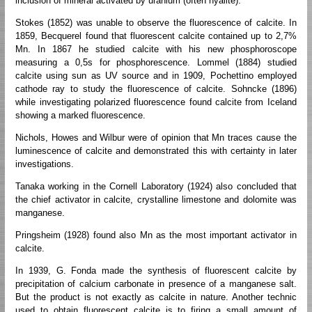
inclusion of mineral activated by uranium (often hyalite).
Stokes (1852) was unable to observe the fluorescence of calcite. In
1859, Becquerel found that fluorescent calcite contained up to 2,7%
Mn. In 1867 he studied calcite with his new phosphoroscope
measuring a 0,5s for phosphorescence. Lommel (1884) studied
calcite using sun as UV source and in 1909, Pochettino employed
cathode ray to study the fluorescence of calcite. Sohncke (1896)
while investigating polarized fluorescence found calcite from Iceland
showing a marked fluorescence.
Nichols, Howes and Wilbur were of opinion that Mn traces cause the
luminescence of calcite and demonstrated this with certainty in later
investigations.
Tanaka working in the Cornell Laboratory (1924) also concluded that
the chief activator in calcite, crystalline limestone and dolomite was
manganese.
Pringsheim (1928) found also Mn as the most important activator in
calcite.
In 1939, G. Fonda made the synthesis of fluorescent calcite by
precipitation of calcium carbonate in presence of a manganese salt.
But the product is not exactly as calcite in nature. Another technic
used to obtain fluorescent calcite is to firing a small amount of