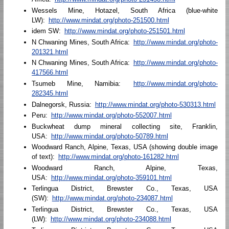
Wessels Mine, Hotazel, South Africa (blue-white
LW):
http://www.mindat.org/photo-251500.html
idem SW:
http://www.mindat.org/photo-251501.html
N Chwaning Mines, South Africa:
http://www.mindat.org/photo-
201321.html
N Chwaning Mines, South Africa:
http://www.mindat.org/photo-
417566.html
Tsumeb Mine, Namibia:
http://www.mindat.org/photo-
282345.html
Dalnegorsk, Russia:
http://www.mindat.org/photo-530313.html
Peru:
http://www.mindat.org/photo-552007.html
Buckwheat dump mineral collecting site, Franklin,
USA:
http://www.mindat.org/photo-50789.html
Woodward Ranch, Alpine, Texas, USA (showing double image
of text):
http://www.mindat.org/photo-161282.html
Woodward Ranch, Alpine, Texas,
USA:
http://www.mindat.org/photo-359101.html
Terlingua District, Brewster Co., Texas, USA
(SW):
http://www.mindat.org/photo-234087.html
Terlingua District, Brewster Co., Texas, USA
(LW):
http://www.mindat.org/photo-234088.html