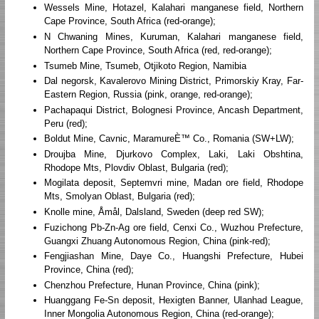
Wessels Mine, Hotazel, Kalahari manganese field, Northern
Cape Province, South Africa (red-orange);
N Chwaning Mines, Kuruman, Kalahari manganese field,
Northern Cape Province, South Africa (red, red-orange);
Tsumeb Mine, Tsumeb, Otjikoto Region, Namibia
Dal negorsk, Kavalerovo Mining District, Primorskiy Kray, Far-
Eastern Region, Russia (pink, orange, red-orange);
Pachapaqui District, Bolognesi Province, Ancash Department,
Peru (red);
Boldut Mine, Cavnic, MaramureÈ™ Co., Romania (SW+LW);
Droujba Mine, Djurkovo Complex, Laki, Laki Obshtina,
Rhodope Mts, Plovdiv Oblast, Bulgaria (red);
Mogilata deposit, Septemvri mine, Madan ore field, Rhodope
Mts, Smolyan Oblast, Bulgaria (red);
Knolle mine, Åmål, Dalsland, Sweden (deep red SW);
Fuzichong Pb-Zn-Ag ore field, Cenxi Co., Wuzhou Prefecture,
Guangxi Zhuang Autonomous Region, China (pink-red);
Fengjiashan Mine, Daye Co., Huangshi Prefecture, Hubei
Province, China (red);
Chenzhou Prefecture, Hunan Province, China (pink);
Huanggang Fe-Sn deposit, Hexigten Banner, Ulanhad League,
Inner Mongolia Autonomous Region, China (red-orange);