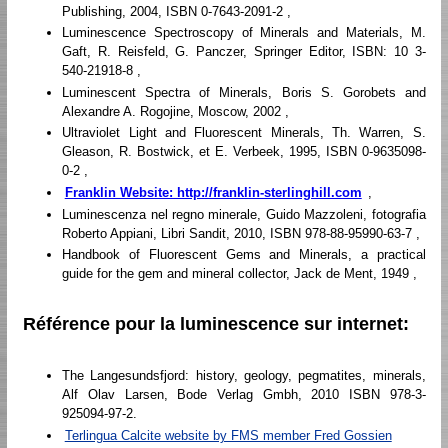
Publishing, 2004, ISBN 0-7643-2091-2 ,
Luminescence Spectroscopy of Minerals and Materials, M.
Gaft, R. Reisfeld, G. Panczer, Springer Editor, ISBN: 10 3-
540-21918-8 ,
Luminescent Spectra of Minerals, Boris S. Gorobets and
Alexandre A. Rogojine, Moscow, 2002 ,
Ultraviolet Light and Fluorescent Minerals, Th. Warren, S.
Gleason, R. Bostwick, et E. Verbeek, 1995, ISBN 0-9635098-
0-2 ,
Franklin Website: http://franklin-sterlinghill.com
,
Luminescenza nel regno minerale, Guido Mazzoleni, fotografia
Roberto Appiani, Libri Sandit, 2010, ISBN 978-88-95990-63-7 ,
Handbook of Fluorescent Gems and Minerals, a practical
guide for the gem and mineral collector, Jack de Ment, 1949 ,
Référence pour la luminescence sur internet:
The Langesundsfjord: history, geology, pegmatites, minerals,
Alf Olav Larsen, Bode Verlag Gmbh, 2010 ISBN 978-3-
925094-97-2.
Terlingua Calcite website by FMS member Fred Gossien