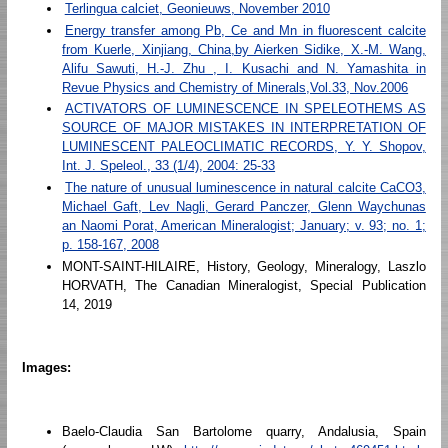
Terlingua calciet, Geonieuws, November 2010
Energy transfer among Pb, Ce and Mn in fluorescent calcite
from Kuerle, Xinjiang, China,by Aierken Sidike, X.-M. Wang,
Alifu Sawuti, H.-J. Zhu , I. Kusachi and N. Yamashita in
Revue Physics and Chemistry of Minerals,Vol.33, Nov.2006
ACTIVATORS OF LUMINESCENCE IN SPELEOTHEMS AS
SOURCE OF MAJOR MISTAKES IN INTERPRETATION OF
LUMINESCENT PALEOCLIMATIC RECORDS, Y. Y. Shopov,
Int. J. Speleol., 33 (1/4), 2004: 25-33
The nature of unusual luminescence in natural calcite CaCO3,
Michael Gaft, Lev Nagli, Gerard Panczer, Glenn Waychunas
an Naomi Porat, American Mineralogist; January; v. 93; no. 1;
p. 158-167, 2008
MONT-SAINT-HILAIRE, History, Geology, Mineralogy, Laszlo
HORVATH, The Canadian Mineralogist, Special Publication
14, 2019
Images:
Baelo-Claudia San Bartolome quarry, Andalusia, Spain