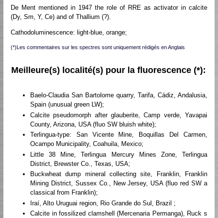
De Ment mentioned in 1947 the role of RRE as activator in calcite
(Dy, Sm, Y, Ce) and of Thallium (?).
Cathodoluminescence: light-blue, orange;
(*)Les commentaires sur les spectres sont uniquement rédigés en Anglais
Meilleure(s) localité(s) pour la fluorescence (*):
Baelo-Claudia San Bartolome quarry, Tarifa, Cádiz, Andalusia,
Spain (unusual green LW);
Calcite pseudomorph after glauberite, Camp verde, Yavapai
County, Arizona, USA (fluo SW bluish white);
Terlingua-type: San Vicente Mine, Boquillas Del Carmen,
Ocampo Municipality, Coahuila, Mexico;
Little 38 Mine, Terlingua Mercury Mines Zone, Terlingua
District, Brewster Co., Texas, USA;
Buckwheat dump mineral collecting site, Franklin, Franklin
Mining District, Sussex Co., New Jersey, USA (fluo red SW a
classical from Franklin);
Iraí, Alto Uruguai region, Rio Grande do Sul, Brazil ;
Calcite in fossilized clamshell (Mercenaria Permanga), Ruck s