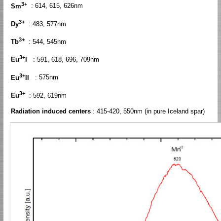
3+
Sm
: 614, 615, 626nm
3+
Dy
: 483, 577nm
3+
Tb
: 544, 545nm
3+
Eu
I
: 591, 618, 696, 709nm
3+
Eu
II
: 575nm
3+
Eu
: 592, 619nm
Radiation induced centers
: 415-420, 550nm (in pure Iceland spar)