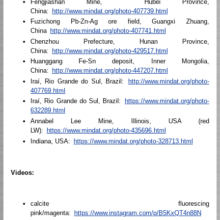
Fengjiashan Mine, Hubei Province,
China:
http://www.mindat.org/photo-407739.html
Fuzichong Pb-Zn-Ag ore field, Guangxi Zhuang,
China
http://www.mindat.org/photo-407741.html
Chenzhou Prefecture, Hunan Province,
China:
http://www.mindat.org/photo-429517.html
Huanggang Fe-Sn deposit, Inner Mongolia,
China:
http://www.mindat.org/photo-447207.html
Iraí, Rio Grande do Sul, Brazil:
http://www.mindat.org/photo-
407769.html
Iraí, Rio Grande do Sul, Brazil:
https://www.mindat.org/photo-
632289.html
Annabel Lee Mine, Illinois, USA (red
LW):
https://www.mindat.org/photo-435696.html
Indiana, USA:
https://www.mindat.org/photo-328713.html
Videos:
calcite fluorescing
pink/magenta:
https://www.instagram.com/p/B5KxQT4n88N