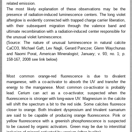
related emission.
The most likely explanation of these observations may be the
presence of radiation-induced luminescence centers. The long violet
afterglow is evidently connected with trapped charge carrier liberation,
with their subsequent migration through the valence band and
ultimate recombination with a radiation-induced center responsible for
the unusual violet luminescence.
(Source: The nature of unusual luminescence in natural calcite
CaCO3, Michael Gaft, Lev Nagli, Gerard Panczer, Glenn Waychunas
and Naomi Porat, American Mineralogist; January; v. 93; no. 1; p.
158-167, 2008 see link below)
Most common orange-red fluorescence is due to divalent
manganese, with a co-activator to absorb the UV and transfer the
energy to the manganese. Most common co-activator is probably
lead. Cerium can act as a co-activator, suspected when the
fluorescence is stronger with long-wave UV. Magnesium in the calcite
will shift the spectrum a bit to the red side. Some calcites fluoresce
closer to orange. Both trivalent dysprosium and trivalent samarium
are said to be capable of producing orange fluorescence. Pink or
yellow fluorescence with a greenish phosphorescence is suspected
to be caused by organic activators. Green may be due to interstitial