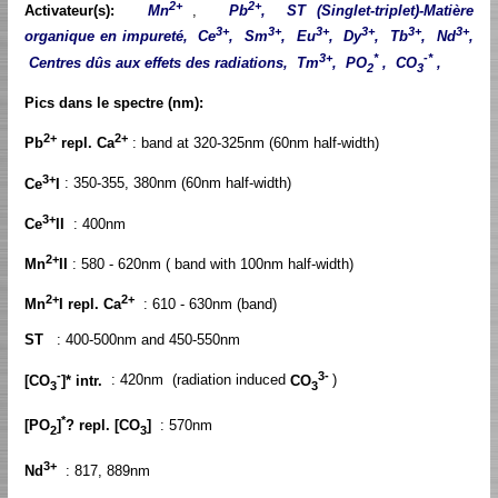
2+
2+
Activateur(s):
Mn
,
Pb
, ST (Singlet-triplet)-Matière
3+
3+
3+
3+
3+
3+
organique en impureté, Ce
, Sm
, Eu
, Dy
, Tb
, Nd
,
3+
*
-*
Centres dûs aux effets des radiations, Tm
, PO
, CO
,
2
3
Pics dans le spectre (nm):
2+
2+
Pb
repl. Ca
: band at 320-325nm (60nm half-width)
3+
Ce
I
: 350-355, 380nm (60nm half-width)
3+
Ce
II
: 400nm
2+
Mn
II
: 580 - 620nm ( band with 100nm half-width)
2+
2+
Mn
I repl. Ca
: 610 - 630nm (band)
ST
: 400-500nm and 450-550nm
-
3-
[CO
]* intr.
: 420nm (radiation induced
CO
)
3
3
*
[PO
]
? repl. [CO
]
: 570nm
2
3
3+
Nd
: 817, 889nm