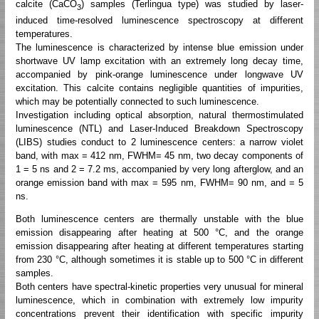
calcite (CaCO
) samples (Terlingua type) was studied by laser-
3
induced time-resolved luminescence spectroscopy at different
temperatures.
The luminescence is characterized by intense blue emission under
shortwave UV lamp excitation with an extremely long decay time,
accompanied by pink-orange luminescence under longwave UV
excitation. This calcite contains negligible quantities of impurities,
which may be potentially connected to such luminescence.
Investigation including optical absorption, natural thermostimulated
luminescence (NTL) and Laser-Induced Breakdown Spectroscopy
(LIBS) studies conduct to 2 luminescence centers: a narrow violet
band, with max = 412 nm, FWHM= 45 nm, two decay components of
1 = 5 ns and 2 = 7.2 ms, accompanied by very long afterglow, and an
orange emission band with max = 595 nm, FWHM= 90 nm, and = 5
ns.
Both luminescence centers are thermally unstable with the blue
emission disappearing after heating at 500 °C, and the orange
emission disappearing after heating at different temperatures starting
from 230 °C, although sometimes it is stable up to 500 °C in different
samples.
Both centers have spectral-kinetic properties very unusual for mineral
luminescence, which in combination with extremely low impurity
concentrations prevent their identification with specific impurity