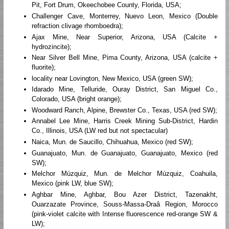
Pit, Fort Drum, Okeechobee County, Florida, USA;
Challenger Cave, Monterrey, Nuevo Leon, Mexico (Double
refraction clivage rhomboedra);
Ajax Mine, Near Superior, Arizona, USA (Calcite +
hydrozincite);
Near Silver Bell Mine, Pima County, Arizona, USA (calcite +
fluorite);
locality near Lovington, New Mexico, USA (green SW);
Idarado Mine, Telluride, Ouray District, San Miguel Co.,
Colorado, USA (bright orange);
Woodward Ranch, Alpine, Brewster Co., Texas, USA (red SW);
Annabel Lee Mine, Harris Creek Mining Sub-District, Hardin
Co., Illinois, USA (LW red but not spectacular)
Naica, Mun. de Saucillo, Chihuahua, Mexico (red SW);
Guanajuato, Mun. de Guanajuato, Guanajuato, Mexico (red
SW);
Melchor Múzquiz, Mun. de Melchor Múzquiz, Coahuila,
Mexico (pink LW, blue SW);
Aghbar Mine, Aghbar, Bou Azer District, Tazenakht,
Ouarzazate Province, Souss-Massa-Draâ Region, Morocco
(pink-violet calcite with Intense fluorescence red-orange SW &
LW);