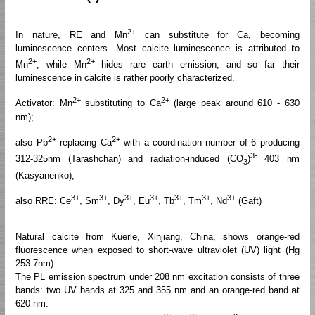
2+
In nature, RE and Mn
can substitute for Ca, becoming
luminescence centers. Most calcite luminescence is attributed to
2+
2+
Mn
, while Mn
hides rare earth emission, and so far their
luminescence in calcite is rather poorly characterized.
2+
2+
Activator: Mn
substituting to Ca
(large peak around 610 - 630
nm);
2+
2+
also Pb
replacing Ca
with a coordination number of 6 producing
3-
312-325nm (Tarashchan) and radiation-induced (CO
)
403 nm
3
(Kasyanenko);
3+
3+
3+
3+
3+
3+
3+
also RRE: Ce
, Sm
, Dy
, Eu
, Tb
, Tm
, Nd
(Gaft)
Natural calcite from Kuerle, Xinjiang, China, shows orange-red
fluorescence when exposed to short-wave ultraviolet (UV) light (Hg
253.7nm).
The PL emission spectrum under 208 nm excitation consists of three
bands: two UV bands at 325 and 355 nm and an orange-red band at
620 nm.