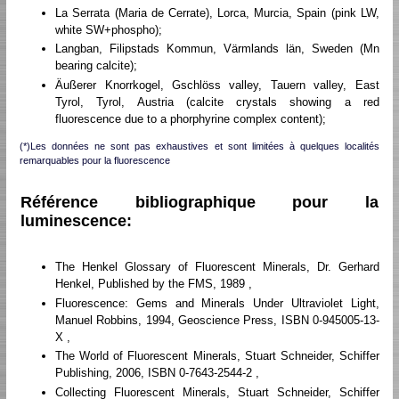
La Serrata (Maria de Cerrate), Lorca, Murcia, Spain (pink LW,
white SW+phospho);
Langban, Filipstads Kommun, Värmlands län, Sweden (Mn
bearing calcite);
Äußerer Knorrkogel, Gschlöss valley, Tauern valley, East
Tyrol, Tyrol, Austria (calcite crystals showing a red
fluorescence due to a phorphyrine complex content);
(*)Les données ne sont pas exhaustives et sont limitées à quelques localités
remarquables pour la fluorescence
Référence bibliographique pour la
luminescence:
The Henkel Glossary of Fluorescent Minerals, Dr. Gerhard
Henkel, Published by the FMS, 1989 ,
Fluorescence: Gems and Minerals Under Ultraviolet Light,
Manuel Robbins, 1994, Geoscience Press, ISBN 0-945005-13-
X ,
The World of Fluorescent Minerals, Stuart Schneider, Schiffer
Publishing, 2006, ISBN 0-7643-2544-2 ,
Collecting Fluorescent Minerals, Stuart Schneider, Schiffer