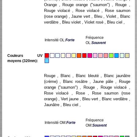
Orange , Rouge orange ("saumon") , Rouge ,
Rouge violacé , Rose violacé , Rose saumon
(rose orange) , Jaune vert , Bleu , Violet , Blanc
verdâtre , Bleu violet , Violet rosé , Bleu ciel ,
Fréquence
Intensité OL:
Forte
OL:
Souvent
Couleurs UV
moyens (320nm):
Rouge , Blanc , Blanc bleuté , Blanc jaunâtre
(crème) , Blanc rosâtre , Jaune pâle , Rouge
orange ("saumon") , Rouge , Rouge violacé ,
Rose violacé , Rose , Rose saumon (rose
orange) , Vert jaune , Bleu vert , Blanc verdâtre ,
Jaunâtre , Bleu ciel ,
Fréquence
Intensité OM:
Forte
OM:
Souvent