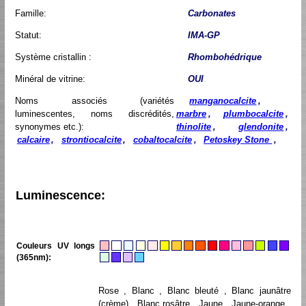
Famille:
Carbonates
Statut:
IMA-GP
Système cristallin :
Rhombohédrique
Minéral de vitrine:
OUI
Noms associés (variétés
manganocalcite
,
luminescentes, noms discrédités,
marbre
,
plumbocalcite
,
synonymes etc.):
thinolite
,
glendonite
,
calcaire
,
strontiocalcite
,
cobaltocalcite
,
Petoskey Stone
,
Luminescence:
Couleurs UV longs
(365nm):
Rose , Blanc , Blanc bleuté , Blanc jaunâtre
(crème) , Blanc rosâtre , Jaune , Jaune-orange ,