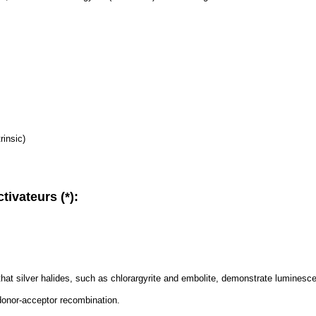
rinsic)
tivateurs (*):
at silver halides, such as chlorargyrite and embolite, demonstrate luminesc
onor-acceptor recombination.