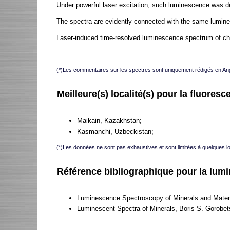
Under powerful laser excitation, such luminescence was d
The spectra are evidently connected with the same lumines
Laser-induced time-resolved luminescence spectrum of chlo
(*)Les commentaires sur les spectres sont uniquement rédigés en Ang
Meilleure(s) localité(s) pour la fluoresce
Maikain, Kazakhstan;
Kasmanchi, Uzbeckistan;
(*)Les données ne sont pas exhaustives et sont limitées à quelques l
Référence bibliographique pour la lum
Luminescence Spectroscopy of Minerals and Materia
Luminescent Spectra of Minerals, Boris S. Gorobet