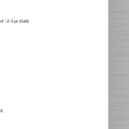
of ~2–3 μs (Gaft).
8 ,