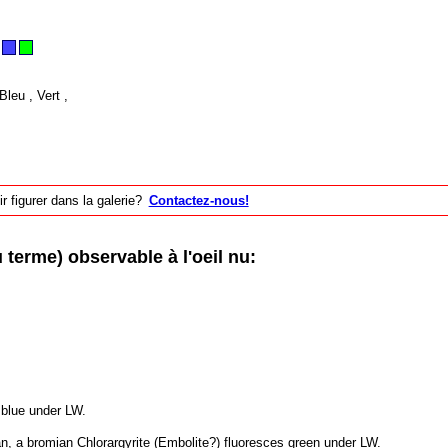
Bleu , Vert ,
 figurer dans la galerie?
Contactez-nous!
erme) observable à l'oeil nu:
 blue under LW.
n, a bromian Chlorargyrite (Embolite?) fluoresces green under LW.