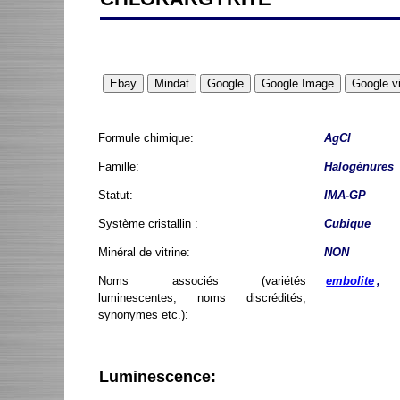
Formule chimique:
AgCl
Famille:
Halogénures
Statut:
IMA-GP
Système cristallin :
Cubique
Minéral de vitrine:
NON
Noms associés (variétés
embolite
,
luminescentes, noms discrédités,
synonymes etc.):
Luminescence: