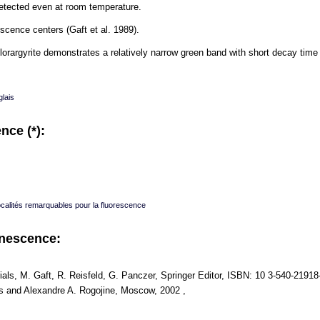
etected even at room temperature.
cence centers (Gaft et al. 1989).
rargyrite demonstrates a relatively narrow green band with short decay time 
lais
nce (*):
ocalités remarquables pour la fluorescence
inescence:
ls, M. Gaft, R. Reisfeld, G. Panczer, Springer Editor, ISBN: 10 3-540-21918-
s and Alexandre A. Rogojine, Moscow, 2002 ,