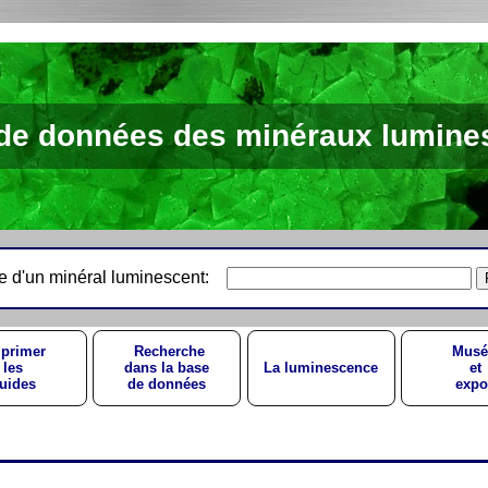
de données des minéraux lumine
e d'un minéral luminescent:
primer
Recherche
Musé
les
dans la base
La luminescence
et
uides
de données
expo