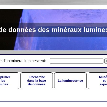
de données des minéraux lumine
e d'un minéral luminescent:
primer
Recherche
Musé
les
dans la base
La luminescence
et
uides
de données
expo