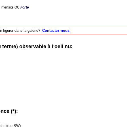
Intensité OC:
Forte
 figurer dans la galerie?
Contactez-nous!
erme) observable à l'oeil nu:
nce (*):
ight blue SW);