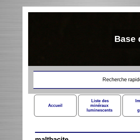
Base 
Recherche rapid
Liste des
Im
Accueil
minéraux
luminescents
g
malthacite