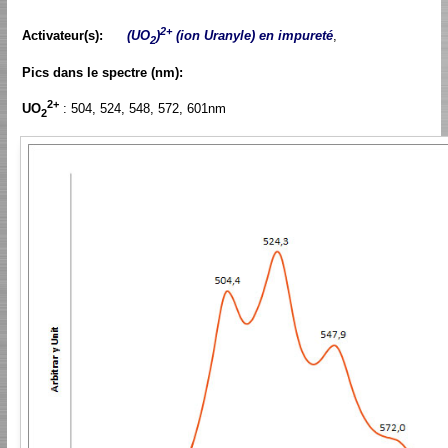
2+
Activateur(s):
(UO
)
(ion Uranyle) en impureté
,
2
Pics dans le spectre (nm):
2+
UO
: 504, 524, 548, 572, 601nm
2